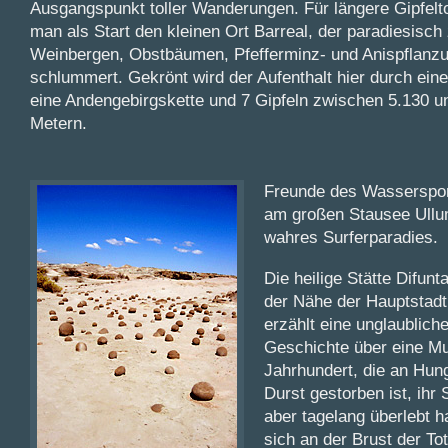
Ausgangspunkt toller Wanderungen. Für längere Gipfelt
man als Start den kleinen Ort Barreal, der paradiesisc
Weinbergen, Obstbäumen, Pfefferminz- und Anispflanz
schlummert. Gekrönt wird der Aufenthalt hier durch eine
eine Andengebirgskette und 7 Gipfeln zwischen 5.130 u
Metern.
Freunde des Wasserspor
am großen Stausee Ullu
wahres Surferparadies.
Die heilige Stätte Difunt
der Nähe der Hauptstad
erzählt eine unglaublich
Geschichte über eine Mu
Jahrhundert, die an Hun
Durst gestorben ist, ihr 
aber tagelang überlebt ha
sich an der Brust der To