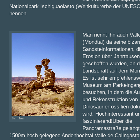
Nationalpark Ischiguaolasto (Weltkulturerbe der UNES
nennen.
Man nennt ihn auch Vall
(Mondtal) da seine bizar
Sandsteinformationen, d
Erosion über Jahrtause
geschaffen wurden, an d
Landschaft auf dem Mond
Es ist sehr empfehlensw
Museum am Parkeingan
besuchen, in dem die A
und Rekonstruktion von
Dinosaurierfossilien dok
wird. Hochinteressant u
San Juan
faszinierend!Über die
Panoramastraße gelangt
1500m hoch gelegene Andenhochtal Valle de Calingasta