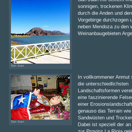
sonnigen, trockenen Kli
durch die Anden und der
Vorgebirge durchzogen u
neben Mendoza zu den w
Weinanbaugebieten Argen
San Juan
In vollkommener Anmut s
die unterschiedlichsten
Landschaftsformen verei
eine faszinierende Felse
einer Erosionslandschaf
genauso das Terrain wie 
Sandwüsten und Trocke
San Juan
Dabei ist speziell der a
zur Provinz La Rioja ge